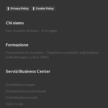
Privacy Policy
Cookie Policy
Chi siamo
Easy Academy Bologna - Arcoveggio
Formazione
Formazione Easy Academy - Organismo accreditato dalla Regione
Emilia Romagna: codice 13885
Servizi Business Center
Domiciliazione legale
Domiciliazione professionale
Domiciliazione postale
Unita’ locale