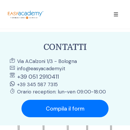
Toggle
naviga
Skip
to
CONTATTI
content
Via A.Calzoni 1/3 - Bologna
info@easyacademy.it
+39 051 2910411
+39 345 587 7315
Orario reception: lun-ven 09:00-18:00
Compila il form