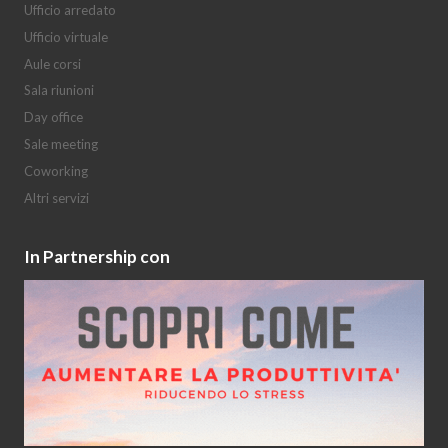
Ufficio arredato
Ufficio virtuale
Aule corsi
Sala riunioni
Day office
Sale meeting
Coworking
Altri servizi
In Partnership con