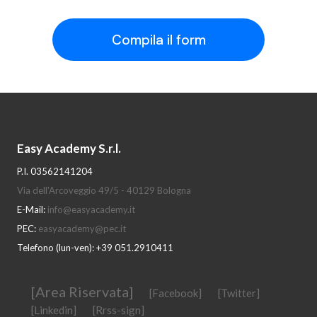
Compila il form
Easy Academy S.r.l.
P.I. 03562141204
Via dell'Arcoveggio 49/5 - 40129 Bologna
E-Mail:
info@easyacademy.it
PEC:
easyacademy@pec.it
Telefono (lun-ven): +39 051.2910411
[Area Riservata]
[Facebook]
[Twitter]
[Linkedin]
[Rrss-sign]