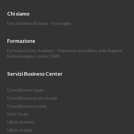
Chi siamo
Easy Academy Bologna - Arcoveggio
Formazione
Formazione Easy Academy - Organismo accreditato dalla Regione
Emilia Romagna: codice 13885
Servizi Business Center
Domiciliazione legale
Domiciliazione professionale
Domiciliazione postale
Unita’ locale
Ufficio arredato
Ufficio virtuale