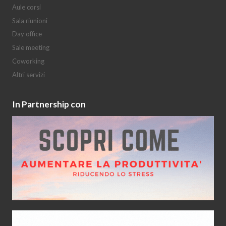
Aule corsi
Sala riunioni
Day office
Sale meeting
Coworking
Altri servizi
In Partnership con