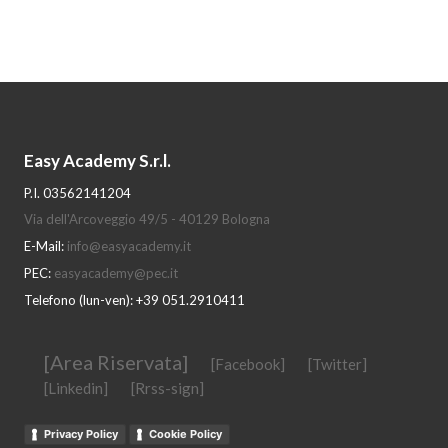
Easy Academy S.r.l.
P.I. 03562141204
Via dell'Arcoveggio 49/5 - 40129 Bologna
E-Mail:
info@easyacademy.it
PEC:
easyacademy@pec.it
Telefono (lun-ven): +39 051.2910411
[Area Riservata]
[Facebook]
[Twitter]
[Linkedin]
[Rrss-sign]
Privacy Policy
Cookie Policy