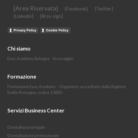
[Area Riservata]
[Facebook]
[Twitter]
[Linkedin]
[Rrss-sign]
Privacy Policy
Cookie Policy
Chi siamo
Easy Academy Bologna - Arcoveggio
Formazione
Formazione Easy Academy - Organismo accreditato dalla Regione
Emilia Romagna: codice 13885
Servizi Business Center
Domiciliazione legale
Domiciliazione professionale