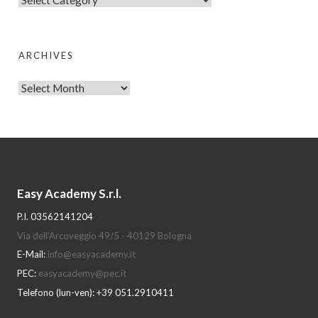
a
t
e
ARCHIVES
g
A
o
r
r
c
i
h
e
i
s
v
Easy Academy S.r.l.
e
s
P.I. 03562141204
Via dell'Arcoveggio 49/5 - 40129 Bologna
E-Mail:
info@easyacademy.it
PEC:
easyacademy@pec.it
Telefono (lun-ven): +39 051.2910411