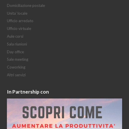
Domiciliazione postale
Unita’ locale
Ufficio arredato
Ufficio virtuale
Aule corsi
Sala riunioni
Day office
Sale meeting
Coworking
Altri servizi
In Partnership con