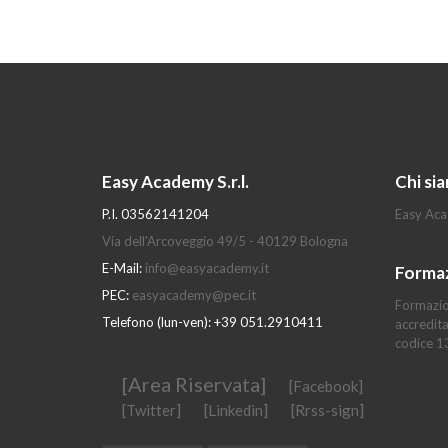
Easy Academy S.r.l.
Chi si
P.I. 03562141204
Easy Aca
Via dell'Arcoveggio 49/5 - 40129 Bologna
E-Mail:
info@easyacademy.it
Forma
PEC:
easyacademy@pec.it
Formazio
Telefono (lun-ven): +39 051.2910411
accredit
codice 
[Area Riservata]
[Facebook]
[Twitter]
[Linkedin]
[Rrss-sign]