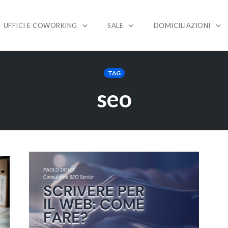
UFFICI E COWORKING
SALE
DOMICILIAZIONI
TAG
seo