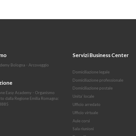
amo
Servizi Business Center
demy Bologna - Arcoveggio
Domiciliazione legale
Domiciliazione professionale
zione
Domiciliazione postale
ne Easy Academy - Organismo
Unita’ locale
ato dalla Regione Emilia Romagna:
13885
Ufficio arredato
Ufficio virtuale
Aule corsi
Sala riunioni