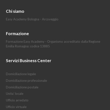
Chi siamo
Easy Academy Bologna - Arcoveggio
Formazione
Formazione Easy Academy - Organismo accreditato dalla Regione
Emilia Romagna: codice 13885
Servizi Business Center
Domiciliazione legale
Domiciliazione professionale
Domiciliazione postale
Unita’ locale
Ufficio arredato
Ufficio virtuale