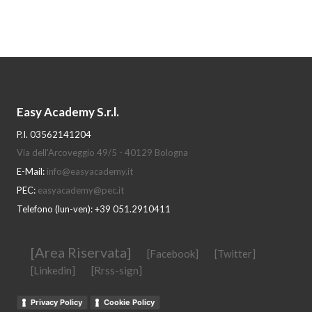
Easy Academy S.r.l.
P.I. 03562141204
Via dell'Arcoveggio 49/5 - 40129 Bologna
E-Mail:
info@easyacademy.it
PEC:
easyacademy@pec.it
Telefono (lun-ven): +39 051.2910411
[Area Riservata]
[Facebook]
[Twitter]
[Linkedin]
[Rrss-sign]
Privacy Policy
Cookie Policy