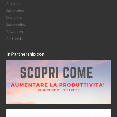
Aule corsi
Sala riunioni
Day office
Sale meeting
Coworking
Altri servizi
In Partnership con