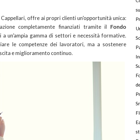
Co
su
Cappellari, offre ai propri clienti un’opportunità unica:
Pr
mazione completamente finanziati tramite il
Fondo
U
si a un’ampia gamma di settori e necessità formative.
Sc
iare le competenze dei lavoratori, ma a sostenere
P
escita e miglioramento continuo.
In
Su
Fo
d
P
Sm
Fl
E
st