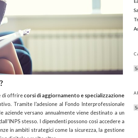
E
S
T
A
C
C
a
?
t
e
A
 di offrire
corsi di aggiornamento e specializzazione
g
ntivo. Tramite l’adesione al Fondo Interprofessionale
A
o
le aziende versano annualmente viene destinato a un
r
r
dall’INPS stesso. I dipendenti possono così accedere a
c
i
ze in ambiti strategici come la sicurezza, la gestione
h
e