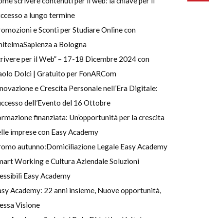
me scrivere contenuti per il web: la chiave per il
ccesso a lungo termine
omozioni e Sconti per Studiare Online con
nitelmaSapienza a Bologna
rivere per il Web” – 17-18 Dicembre 2024 con
aolo Dolci | Gratuito per FonARCom
novazione e Crescita Personale nell’Era Digitale:
ccesso dell’Evento del 16 Ottobre
rmazione finanziata: Un’opportunità per la crescita
elle imprese con Easy Academy
romo autunno:Domiciliazione Legale Easy Academy
art Working e Cultura Aziendale Soluzioni
essibili Easy Academy
asy Academy: 22 anni insieme, Nuove opportunità,
essa Visione