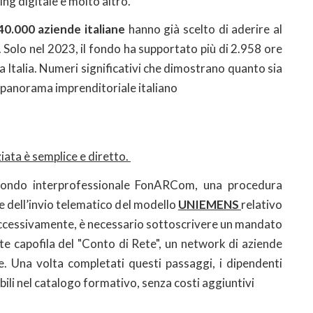
ing digitale e molto altro.
i
s
v
140.000 aziende italiane
hanno già scelto di aderire al
e
Solo nel 2023, il fondo ha supportato più di 2.958 ore
s
a Italia. Numeri significativi che dimostrano quanto sia
l panorama imprenditoriale italiano​
iata è semplice e diretto.
 fondo interprofessionale FonARCom, una procedura
e dell’invio telematico del modello
UNIEMENS
relativo
Successivamente, è necessario sottoscrivere un mandato
nte capofila del "Conto di Rete", un network di aziende
. Una volta completati questi passaggi, i dipendenti
ili nel catalogo formativo, senza costi aggiuntivi​