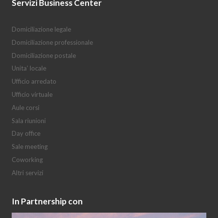
Servizi Business Center
Domiciliazione legale
Domiciliazione professionale
Domiciliazione postale
Unita’ locale
Ufficio arredato
Ufficio virtuale
Aule corsi
Sala riunioni
Day office
Sale meeting
Coworking
Altri servizi
In Partnership con