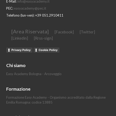
E-Mail:
info@easyacademy.it
PEC:
easyacademy@pec.it
Telefono (lun-ven): +39 051.2910411
[Area Riservata]
[Facebook]
[Twitter]
[Linkedin]
[Rrss-sign]
Privacy Policy
Cookie Policy
Chi siamo
Easy Academy Bologna - Arcoveggio
Formazione
Formazione Easy Academy - Organismo accreditato dalla Regione
Emilia Romagna: codice 13885