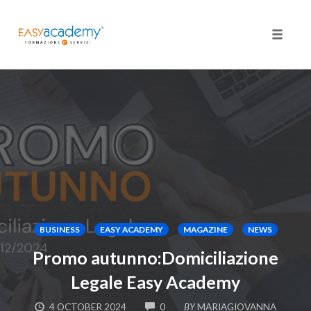
Toggle
naviga
Skip
to
content
BUSINESS
EASY ACADEMY
MAGAZINE
NEWS
Promo autunno:Domiciliazione
Legale Easy Academy
COMMENTS
4 OCTOBER 2024
0
BY
MARIAGIOVANNA