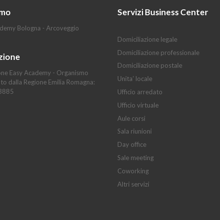
amo
Servizi Business Center
demy Bologna - Arcoveggio
Domiciliazione legale
Domiciliazione professionale
zione
Domiciliazione postale
ne Easy Academy - Organismo
Unita’ locale
ato dalla Regione Emilia Romagna:
13885
Ufficio arredato
Ufficio virtuale
Aule corsi
Sala riunioni
Day office
Sale meeting
Coworking
Altri servizi