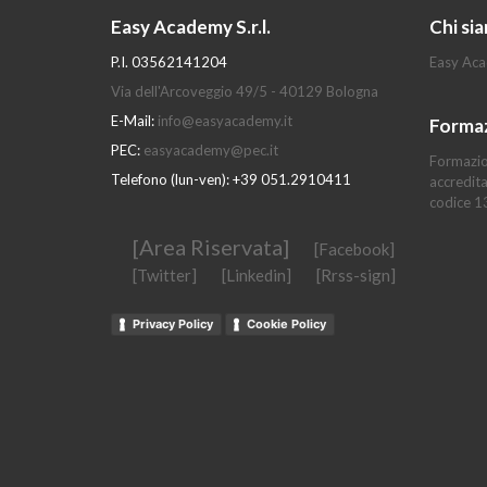
Easy Academy S.r.l.
Chi si
P.I. 03562141204
Easy Aca
Via dell'Arcoveggio 49/5 - 40129 Bologna
E-Mail:
info@easyacademy.it
Forma
PEC:
easyacademy@pec.it
Formazio
Telefono (lun-ven): +39 051.2910411
accredit
codice 
[Area Riservata]
[Facebook]
[Twitter]
[Linkedin]
[Rrss-sign]
Privacy Policy
Cookie Policy