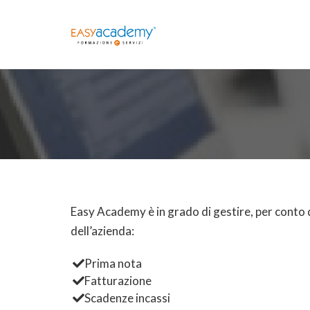
Skip
to
content
Easy Academy è in grado di gestire, per conto d
dell’azienda:
Prima nota
Fatturazione
Scadenze incassi