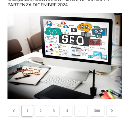
PARTENZA DICEMBRE 2024
1
2
3
4
...
300