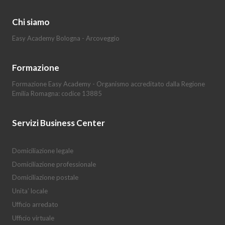
Chi siamo
Easy Academy Bologna - Arcoveggio
Formazione
Formazione Easy Academy - Organismo accreditato dalla Regione
Emilia Romagna: codice 13885
Servizi Business Center
Domiciliazione legale
Domiciliazione professionale
Domiciliazione postale
Unita’ locale
Ufficio arredato
Ufficio virtuale