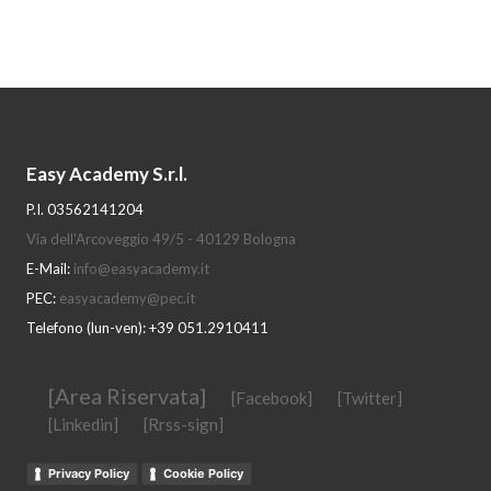
Easy Academy S.r.l.
P.I. 03562141204
Via dell'Arcoveggio 49/5 - 40129 Bologna
E-Mail:
info@easyacademy.it
PEC:
easyacademy@pec.it
Telefono (lun-ven): +39 051.2910411
[Area Riservata]
[Facebook]
[Twitter]
[Linkedin]
[Rrss-sign]
Privacy Policy
Cookie Policy