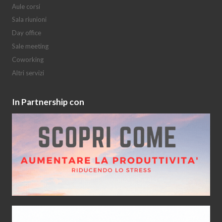
Aule corsi
Sala riunioni
Day office
Sale meeting
Coworking
Altri servizi
In Partnership con