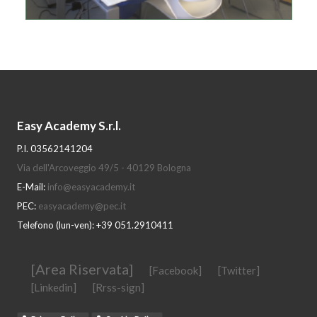
Easy Academy S.r.l.
P.I. 03562141204
Via dell'Arcoveggio 49/5 - 40129 Bologna
E-Mail:
info@easyacademy.it
PEC:
easyacademy@pec.it
Telefono (lun-ven): +39 051.2910411
[Area Riservata]
[Facebook]
[Twitter]
[Linkedin]
[Rrss-sign]