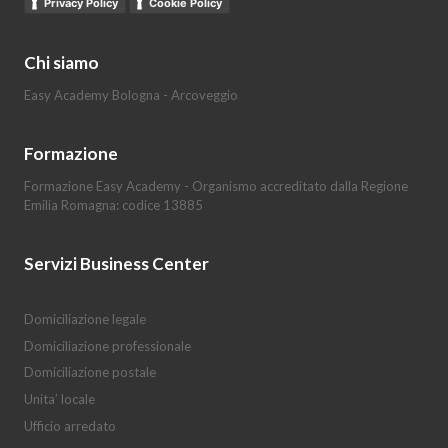
Privacy Policy
Cookie Policy
Chi siamo
Easy Academy Bologna - Arcoveggio
Formazione
Formazione Easy Academy - Organismo accreditato dalla Regione
Emilia Romagna: codice 13885
Servizi Business Center
Domiciliazione legale
Domiciliazione professionale
Domiciliazione postale
Unita’ locale
Ufficio arredato