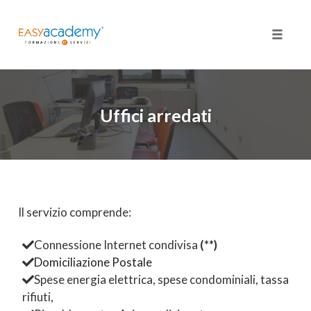
Toggle
naviga
Skip
to
content
Uffici arredati
Il servizio comprende:
Connessione Internet condivisa
(**)
Domiciliazione Postale
Spese energia elettrica, spese condominiali, tassa
rifiuti,