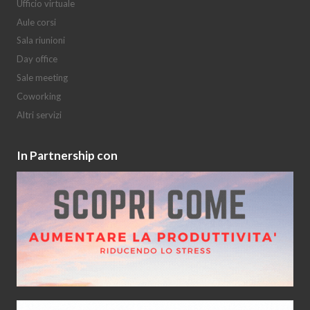
Ufficio virtuale
Aule corsi
Sala riunioni
Day office
Sale meeting
Coworking
Altri servizi
In Partnership con